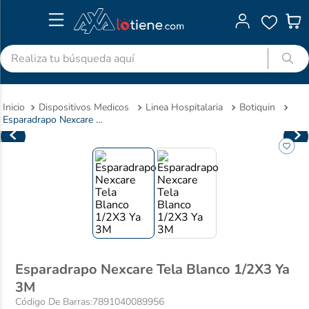
Realiza tu búsqueda aquí
TÉRMINOS MÁS BUSCADOS
Dispositivos Medicos
Linea Hospitalaria
Botiquin
1
.
advitabs
Esparadrapo Nexcare Tela Blanco 1/2X3 Ya 3M
2
.
acetaminofen
3
.
colgate
4
.
pedialyte
5
.
shampoo
6
.
dolex
7
.
clotrimazol
Esparadrapo Nexcare Tela Blanco 1/2X3 Ya
8
.
desodorante
3M
9
.
nivea
Código De Barras
:
7891040089956