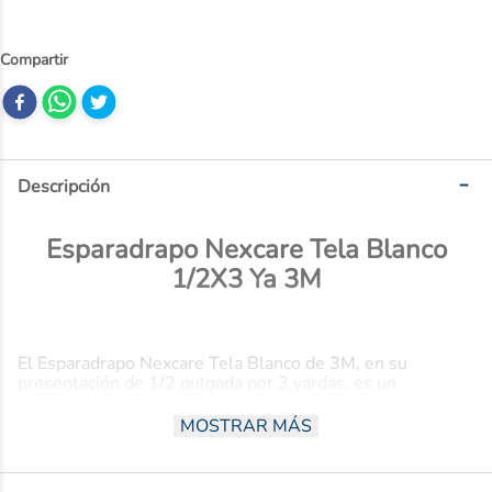
10
.
dove
Descripción
Esparadrapo Nexcare Tela Blanco
1/2X3 Ya 3M
El Esparadrapo Nexcare Tela Blanco de 3M, en su
presentación de 1/2 pulgada por 3 yardas, es un
elemento esencial para la fijación de apósitos y vendajes.
Fabricado con tela resistente, ofrece una adherencia
MOSTRAR MÁS
segura y duradera, mientras que su material transpirable
permite que la piel respire, evitando irritaciones. Es fácil
de cortar y manipular, ideal para el uso doméstico y