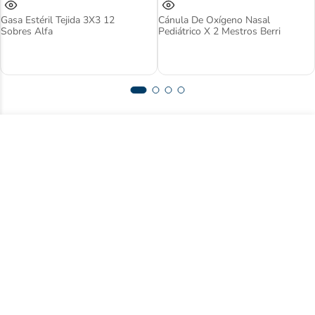
Gasa Estéril Tejida 3X3 12
Cánula De Oxígeno Nasal
Sobres Alfa
Pediátrico X 2 Mestros Berri
Suscríbase a nuestro newsletter y acceda
a contenido exclusivo.
Registrarse
Acepto
términos y condiciones
Centro de ayuda