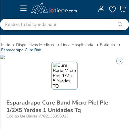
Realiza tu búsqueda aquí
TÉRMINOS MÁS BUSCADOS
Dispositivos Medicos
Linea Hospitalaria
Botiquin
1
.
advitabs
Esparadrapo Cure Band Micro Piel Ple 1/2X5 Yardas 1 Unidades Tq
2
.
acetaminofen
3
.
colgate
4
.
cyclofem
5
.
shampoo
6
.
pedialyte
Esparadrapo Cure Band Micro Piel Ple
7
.
dolex
1/2X5 Yardas 1 Unidades Tq
8
.
desodorante
Código De Barras
:
7702136356923
9
.
clotrimazol