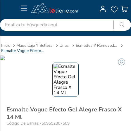
Realiza tu búsqueda aquí
TÉRMINOS MÁS BUSCADOS
Maquillaje Y Belleza
Unas
Esmaltes Y Removedores
1
.
advitabs
Esmalte Vogue Efecto Gel Alegre Frasco X 14 Ml
2
.
acetaminofen
3
.
colgate
4
.
cyclofem
5
.
shampoo
6
.
pedialyte
7
.
dolex
Esmalte Vogue Efecto Gel Alegre Frasco X
14 Ml
8
.
desodorante
Código De Barras
:
7509552807509
9
.
clotrimazol