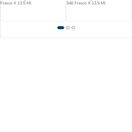
Frasco X 13.5 Ml
346 Frasco X 13.5 Ml
Suscríbase a nuestro newsletter y acceda
a contenido exclusivo.
Registrarse
Acepto
términos y condiciones
Centro de ayuda
Nuestra empresa
Compre con nosotros