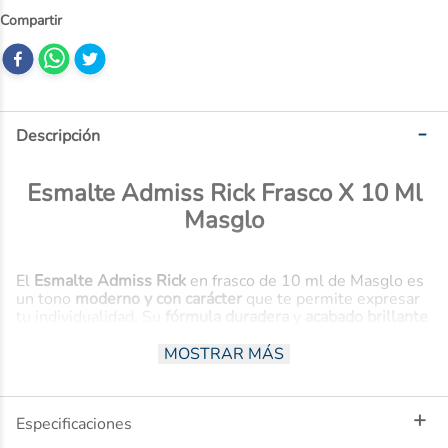
Descripción
Esmalte Admiss Rick Frasco X 10 Ml
Masglo
El
Esmalte Admiss Rick
en frasco de 10 ml de Masglo es
un tono
moderno y con carácter
que te permite expresar
tu individualidad. Su
fórmula duradera
y
acabado brillante
aseguran una manicura con estilo y de larga duración.
MOSTRAR MÁS
Beneficios
Especificaciones