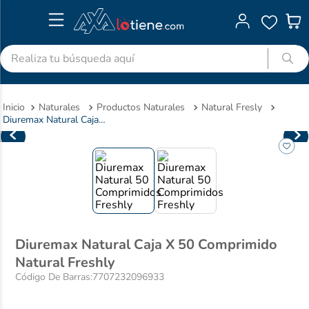
Realiza tu búsqueda aquí
TÉRMINOS MÁS BUSCADOS
Naturales
Productos Naturales
Natural Fresly
1
.
advitabs
Diuremax Natural Caja X 50 Comprimido Natural Freshly
2
.
acetaminofen
3
.
colgate
4
.
cyclofem
5
.
shampoo
6
.
pedialyte
Diuremax Natural Caja X 50 Comprimido
7
.
dolex
Natural Freshly
Código De Barras
:
7707232096933
8
.
desodorante
9
.
clotrimazol