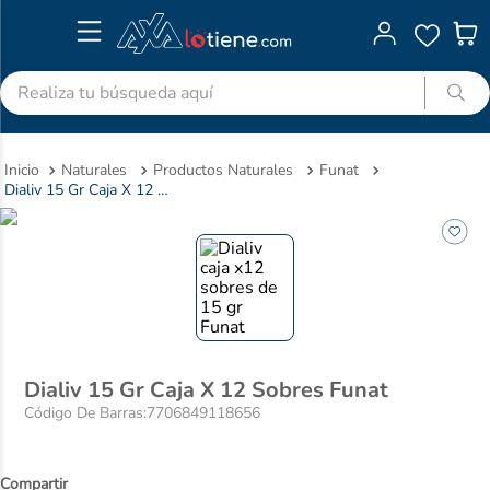
Realiza tu búsqueda aquí
TÉRMINOS MÁS BUSCADOS
Naturales
Productos Naturales
Funat
1
.
advitabs
Dialiv 15 Gr Caja X 12 Sobres Funat
2
.
cyclofem
3
.
acetaminofen
4
.
colgate
5
.
pedialyte
6
.
shampoo
Dialiv 15 Gr Caja X 12 Sobres Funat
7
.
dolex
Código De Barras
:
7706849118656
8
.
clotrimazol
9
.
ibuprofeno