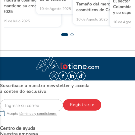
Industria cosmética
El sector 
Tamaño del mercado de
mantiene su crecimiento en
Colombia s
10 de Agosto 2025
 lideraron
cosméticos de Colombia
2025
y se esper
10 de Agosto 2025
19 de Julio 2025
10 de Agost
Suscríbase a nuestro newsletter y acceda
a contenido exclusivo.
Registrarse
Acepto
términos y condiciones
Centro de ayuda
Nuestra empresa