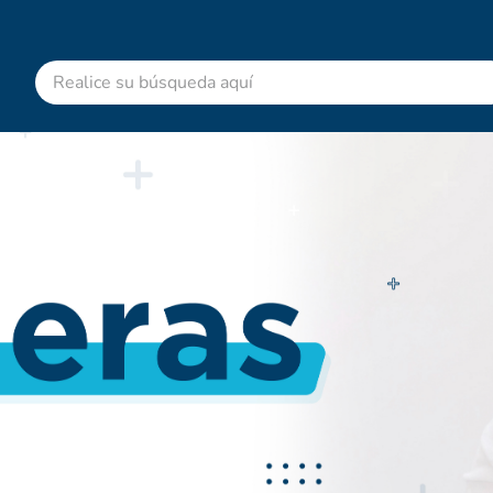
Realice su búsqueda aquí
RMINOS MÁS BUSCADOS
advitabs
cyclofem
acetaminofen
colgate
shampoo
desodorante
pedialyte
dolex
clotrimazol