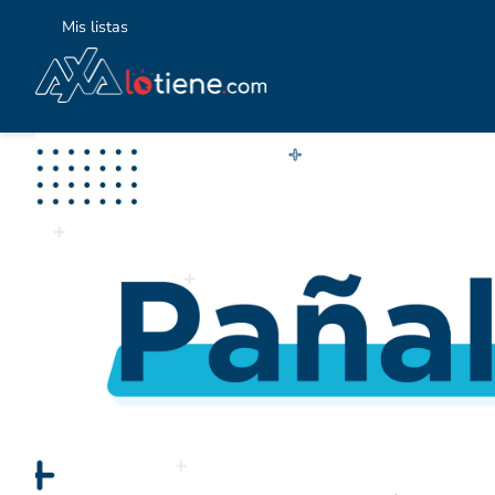
Mis listas
TÉ
1
.
2
.
3
.
4
.
5
.
6
.
7
.
8
.
9
.