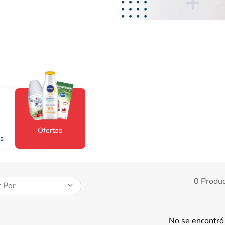
ibuprofeno
Ofertas
s
0
Produ
 Por
No se encontró