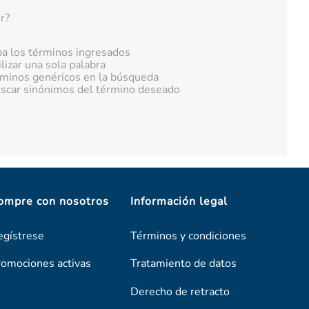
r?
 los términos ingresados
ilizar una sola palabra
érminos genéricos en la búsqueda
uscar sinónimos del término deseado
ompre con nosotros
Información legal
egístrese
Términos y condiciones
romociones activas
Tratamiento de datos
Derecho de retracto