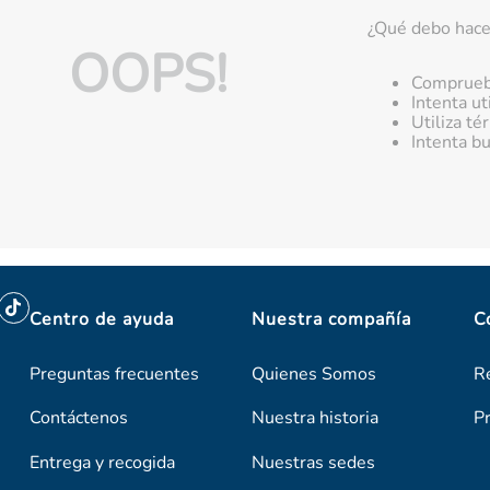
¿Qué debo hace
OOPS!
Comprueba
Intenta ut
Utiliza t
Intenta b
Centro de ayuda
Nuestra compañía
C
Preguntas frecuentes
Quienes Somos
R
Contáctenos
Nuestra historia
P
Entrega y recogida
Nuestras sedes