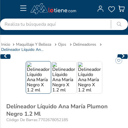
Realiza tu búsqueda aquí
TÉRMINOS MÁS BUSCADOS
Maquillaje Y Belleza
Ojos
Delineadores
1
.
advitabs
Delíneador Líquido Ana María Plumon Negro 1.2 Ml
2
.
acetaminofen
3
.
colgate
4
.
pedialyte
5
.
shampoo
6
.
dolex
7
.
clotrimazol
Delíneador Líquido Ana María Plumon
Negro 1.2 Ml
8
.
desodorante
Código De Barras
:
7702678052185
9
.
nivea