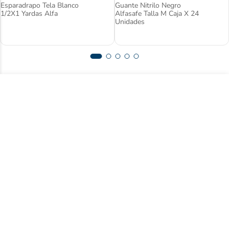
Esparadrapo Tela Blanco
Guante Nitrilo Negro
1/2X1 Yardas Alfa
Alfasafe Talla M Caja X 24
Unidades
Suscríbase a nuestro newsletter y acceda
a contenido exclusivo.
Registrarse
Acepto
términos y condiciones
Centro de ayuda
Nuestra empresa