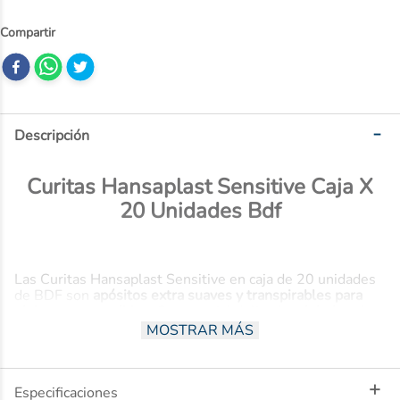
10
.
nivea
Descripción
Curitas Hansaplast Sensitive Caja X
20 Unidades Bdf
Las Curitas Hansaplast Sensitive en caja de 20 unidades
de BDF son
apósitos extra suaves y transpirables para
pieles muy sensibles
. Su material delicado
minimiza el
riesgo de irritación y es apto para pieles alérgicas
,
MOSTRAR MÁS
protegiendo las heridas pequeñas de forma segura y
cómoda sin causar molestias.
Beneficios
Especificaciones