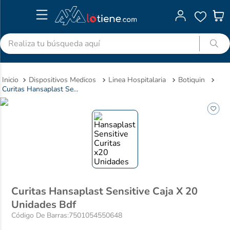
Realiza tu búsqueda aquí
TÉRMINOS MÁS BUSCADOS
Dispositivos Medicos
Linea Hospitalaria
Botiquin
1
.
advitabs
Curitas Hansaplast Sensitive Caja X 20 Unidades Bdf
2
.
colgate
3
.
acetaminofen
4
.
shampoo
5
.
dolex
6
.
desodorante
7
.
pedialyte
Curitas Hansaplast Sensitive Caja X 20
Unidades Bdf
8
.
clotrimazol
Código De Barras
:
7501054550648
9
.
naproxeno