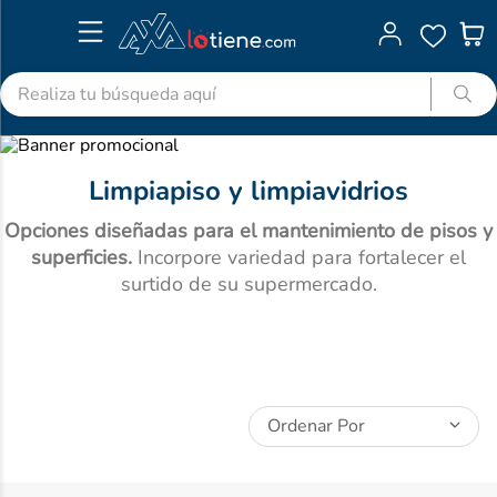
Realiza tu búsqueda aquí
TÉRMINOS MÁS BUSCADOS
1
.
advitabs
Limpiapiso y limpiavidrios
2
.
acetaminofen
Opciones diseñadas para el mantenimiento de pisos y
3
.
colgate
superficies.
Incorpore variedad para fortalecer el
surtido de su supermercado.
4
.
cyclofem
5
.
shampoo
6
.
pedialyte
7
.
dolex
Ordenar Por
8
.
desodorante
9
.
clotrimazol