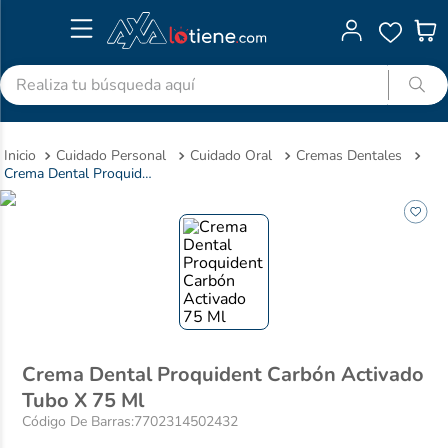
Realiza tu búsqueda aquí
TÉRMINOS MÁS BUSCADOS
Cuidado Personal
Cuidado Oral
Cremas Dentales
1
.
advitabs
Crema Dental Proquident Carbón Activado Tubo X 75 Ml
2
.
cyclofem
3
.
acetaminofen
4
.
colgate
5
.
shampoo
6
.
desodorante
7
.
pedialyte
Crema Dental Proquident Carbón Activado
Tubo X 75 Ml
8
.
dolex
Código De Barras
:
7702314502432
9
.
clotrimazol