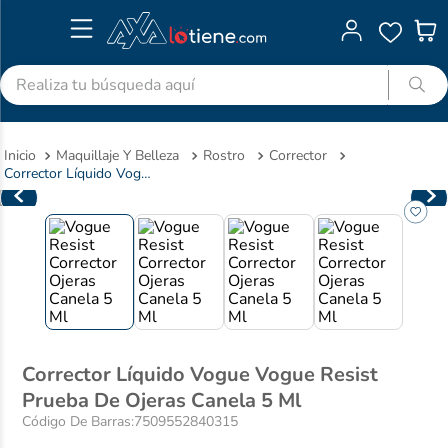
Realiza tu búsqueda aquí
TÉRMINOS MÁS BUSCADOS
Maquillaje Y Belleza
Rostro
Corrector
1
.
advitabs
Corrector Líquido Vogue Vogue Resist Prueba De Ojeras Canela 5 Ml
2
.
cyclofem
3
.
acetaminofen
4
.
colgate
5
.
pedialyte
6
.
shampoo
7
.
dolex
Corrector Líquido Vogue Vogue Resist
Prueba De Ojeras Canela 5 Ml
8
.
clotrimazol
Código De Barras
:
7509552840315
9
.
ibuprofeno