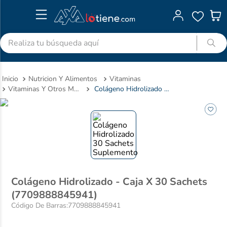
Realiza tu búsqueda aquí
TÉRMINOS MÁS BUSCADOS
Nutricion Y Alimentos
Vitaminas
1
.
advitabs
Vitaminas Y Otros Minerales
Colágeno Hidrolizado - Caja X 30 Sachets (7709888845941)
2
.
cyclofem
3
.
acetaminofen
4
.
colgate
5
.
shampoo
6
.
desodorante
Colágeno Hidrolizado - Caja X 30 Sachets
7
.
pedialyte
(7709888845941)
8
.
dolex
Código De Barras
:
7709888845941
9
.
clotrimazol