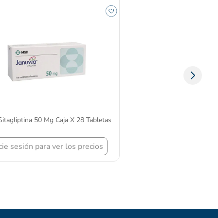
obraoftal Tobramicina 3Mg/Ml Frasco X 5 Ml
otas Solución Tecnoquímicas
Inicie sesión para ver los precios