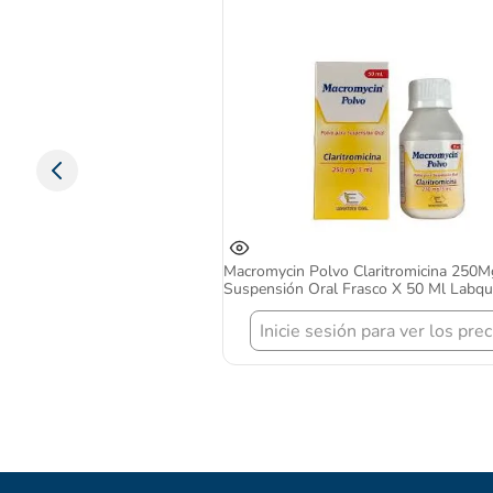
Amoxclaver Amoxicilina Ácido C
Caja X 7 Tabletas Coaspharma
Inicie sesión para ver l