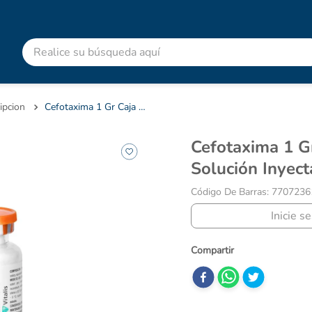
Realice su búsqueda aquí
RMINOS MÁS BUSCADOS
advitabs
ipcion
Cefotaxima 1 Gr Caja X 1 Ampolla Solución Inyectable Vitalis
acetaminofen
Cefotaxima 1 Gr Caja X 1 Ampolla
colgate
Solución Inyect
cyclofem
Código De Barras
:
7707236
shampoo
Inicie s
pedialyte
dolex
desodorante
clotrimazol