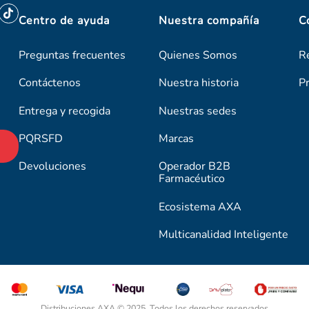
Centro de ayuda
Nuestra compañía
C
Preguntas frecuentes
Quienes Somos
R
Contáctenos
Nuestra historia
P
Entrega y recogida
Nuestras sedes
PQRSFD
Marcas
Devoluciones
Operador B2B
Farmacéutico
Ecosistema AXA
Multicanalidad Inteligente
Distribuciones AXA © 2025. Todos los derechos reservados