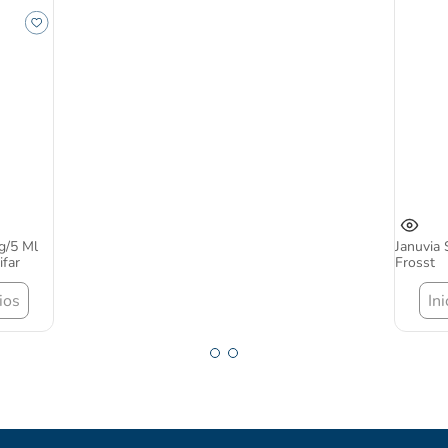
lavulánico 1 Gr
T
G
os precios