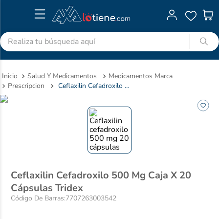
Realiza tu búsqueda aquí
TÉRMINOS MÁS BUSCADOS
Salud Y Medicamentos
Medicamentos Marca
1
.
advitabs
Prescripcion
Ceflaxilin Cefadroxilo 500 Mg Caja X 20 Cápsulas Tridex
2
.
acetaminofen
3
.
colgate
4
.
cyclofem
5
.
shampoo
6
.
pedialyte
Ceflaxilin Cefadroxilo 500 Mg Caja X 20
7
.
dolex
Cápsulas Tridex
8
.
desodorante
Código De Barras
:
7707263003542
9
.
clotrimazol