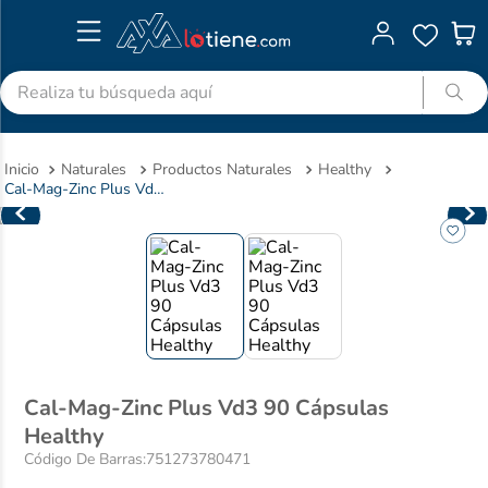
Realiza tu búsqueda aquí
TÉRMINOS MÁS BUSCADOS
Naturales
Productos Naturales
Healthy
1
.
advitabs
Cal-Mag-Zinc Plus Vd3 90 Cápsulas Healthy
2
.
acetaminofen
3
.
colgate
4
.
pedialyte
5
.
shampoo
6
.
dolex
7
.
clotrimazol
Cal-Mag-Zinc Plus Vd3 90 Cápsulas
Healthy
8
.
desodorante
Código De Barras
:
751273780471
9
.
nivea