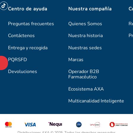
Centro de ayuda
Nuestra compañía
C
Preguntas frecuentes
Quienes Somos
R
Contáctenos
Nuestra historia
P
Entrega y recogida
Nuestras sedes
PQRSFD
Marcas
Devoluciones
Operador B2B
Farmacéutico
Ecosistema AXA
Multicanalidad Inteligente
Distribuciones AXA © 2025. Todos los derechos reservados