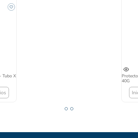
 - Tubo X
Protect
40G
ios
In