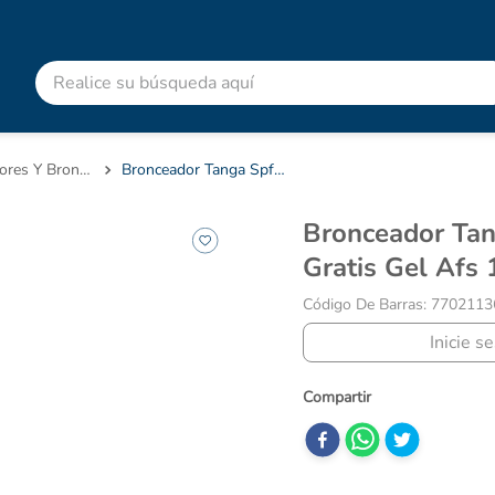
Realice su búsqueda aquí
RMINOS MÁS BUSCADOS
advitabs
Bloqueadores Y Bronceadores
Bronceador Tanga Spf 8 Loción 185 Gratis Gel Afs 130 Ml Oferta Recamier
colgate
Bronceador Tanga Spf 8 Loción 185
acetaminofen
Gratis Gel Afs
shampoo
Código De Barras
:
7702113
dolex
Inicie s
desodorante
pedialyte
clotrimazol
naproxeno