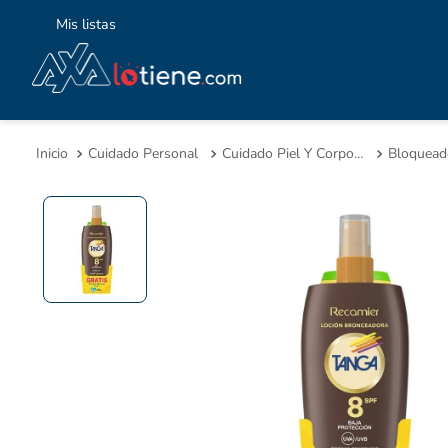
Mis listas
TÉ
1
.
Cuidado Personal
Cuidado Piel Y Corporal
2
.
3
.
4
.
5
.
6
.
7
.
8
.
9
.