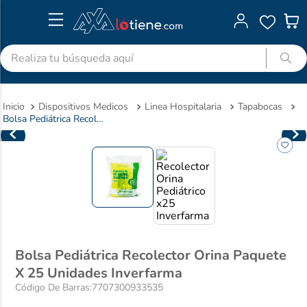
Realiza tu búsqueda aquí
TÉRMINOS MÁS BUSCADOS
Dispositivos Medicos
Linea Hospitalaria
Tapabocas
1
.
advitabs
Bolsa Pediátrica Recolector Orina Paquete X 25 Unidades Inverfarma
2
.
cyclofem
3
.
acetaminofen
4
.
colgate
5
.
shampoo
6
.
desodorante
7
.
pedialyte
Bolsa Pediátrica Recolector Orina Paquete
X 25 Unidades Inverfarma
8
.
dolex
Código De Barras
:
7707300933535
9
.
clotrimazol