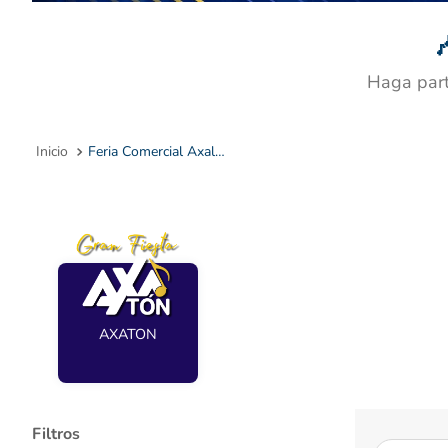
10
.

Haga part
Feria Comercial Axalotiene Andina
AXATON
Filtros