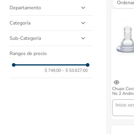
Ordenar
Departamento
Cuidado Del Bebe
Categoría
Dispositivos Medicos
Salud Y Medicamentos
Accesorios
Sub-Categoría
Maquillaje Y Belleza
Maternidad
Linea Hospitalaria
Biberones Y Chupos
Rangos de precio
Unas
Vajilla Y Vaso Pitillo
Panales Y Panitos
Pezoneras Y Recolectores De
Medicamentos Genericos
Leche
$ 749,00
–
$ 53.627,00
Llamadientes
Botiquin
Chupo Corc
Aspirador Nasal
No 2 Andin
Toallas Humedas
Inicie se
Recomendacion
Esmaltes Y Removedores
Cepillos Y Peinillas