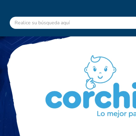
Realice su búsqueda aquí
RMINOS MÁS BUSCADOS
advitabs
cyclofem
acetaminofen
colgate
shampoo
desodorante
pedialyte
dolex
clotrimazol