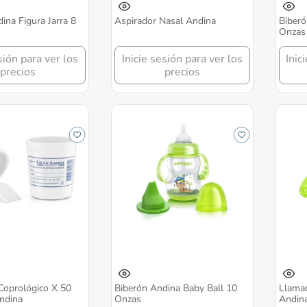
ina Figura Jarra 8
Aspirador Nasal Andina
Biberó
Onzas
sión para ver los
Inicie sesión para ver los
Inic
precios
precios
Coprológico X 50
Biberón Andina Baby Ball 10
Llama
ndina
Onzas
Andin