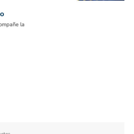
to
ompañe la
uctos