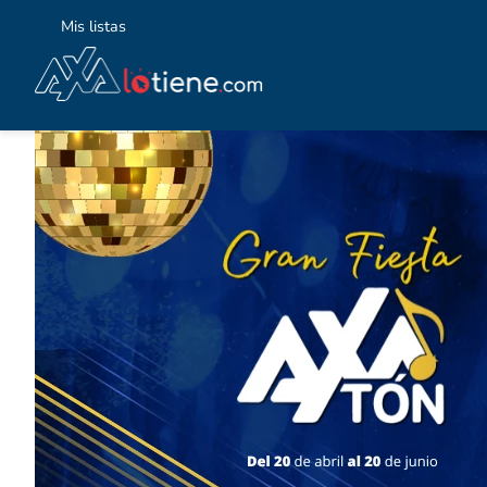
Mis listas
TÉ
1
.
2
.
3
.
4
.
5
.
6
.
7
.
8
.
9
.