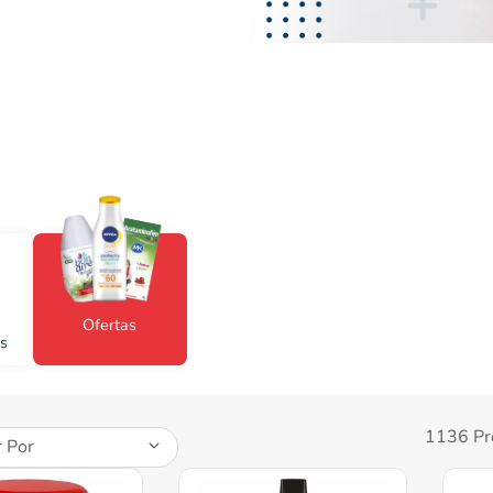
desodorante
Ofertas
s
1136
Pr
 Por