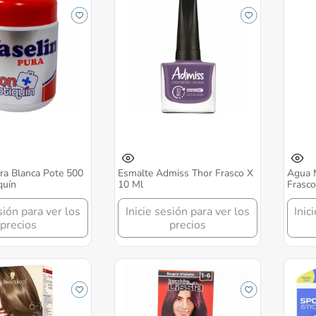
ra Blanca Pote 500
Esmalte Admiss Thor Frasco X
Agua M
quín
10 Ml
Frasc
sión para ver los
Inicie sesión para ver los
Inic
precios
precios