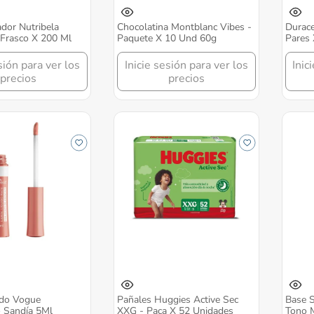
dor Nutribela
Chocolatina Montblanc Vibes -
Durace
 Frasco X 200 Ml
Paquete X 10 Und 60g
Pares
Pilas
sión para ver los
Inicie sesión para ver los
Inic
precios
precios
ido Vogue
Pañales Huggies Active Sec
Base 
o Sandía 5Ml
XXG - Paca X 52 Unidades
Tono 