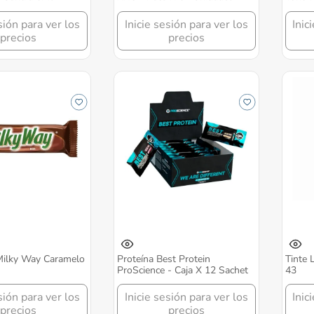
sión para ver los
Inicie sesión para ver los
Inic
precios
precios
Milky Way Caramelo
Proteína Best Protein
Tinte 
ProScience - Caja X 12 Sachet
43
sión para ver los
Inicie sesión para ver los
Inic
precios
precios