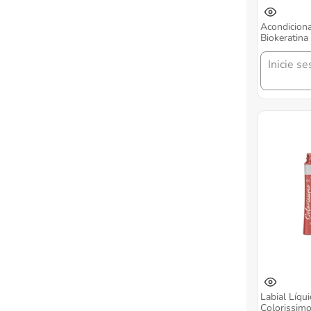
Acondiciona
Biokeratina
Inicie se
Labial Líqu
Colorissim