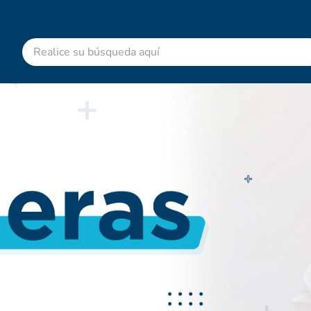
Realice su búsqueda aquí
RMINOS MÁS BUSCADOS
advitabs
cyclofem
acetaminofen
colgate
pedialyte
shampoo
dolex
clotrimazol
ibuprofeno