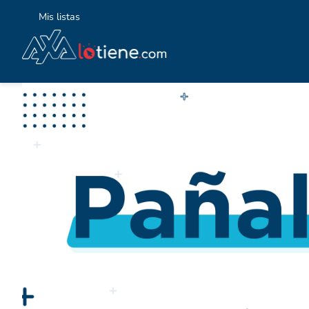
Mis listas
TÉ
1
.
2
.
3
.
4
.
5
.
6
.
7
.
8
.
9
.