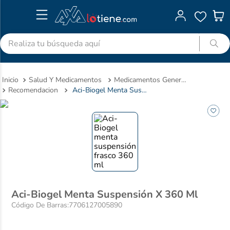
Realiza tu búsqueda aquí
TÉRMINOS MÁS BUSCADOS
Salud Y Medicamentos
Medicamentos Genericos
1
.
advitabs
Recomendacion
Aci-Biogel Menta Suspensión X 360 Ml
2
.
cyclofem
3
.
acetaminofen
4
.
colgate
5
.
shampoo
6
.
desodorante
7
.
pedialyte
Aci-Biogel Menta Suspensión X 360 Ml
Código De Barras
:
7706127005890
8
.
dolex
9
.
clotrimazol