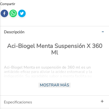
10
.
ibuprofeno
Descripción
Aci-Biogel Menta Suspensión X 360
Ml
Aci-Biogel Menta en suspensión de 360 ml es un
antiácido eficaz para aliviar la acidez estomacal y la
indigestión. Su agradable sabor a menta facilita su
consumo, y su formato líquido actúa rápidamente para
neutralizar el exceso de ácido en el estómago,
MOSTRAR MÁS
proporcionando un alivio refrescante.
Beneficios
Especificaciones