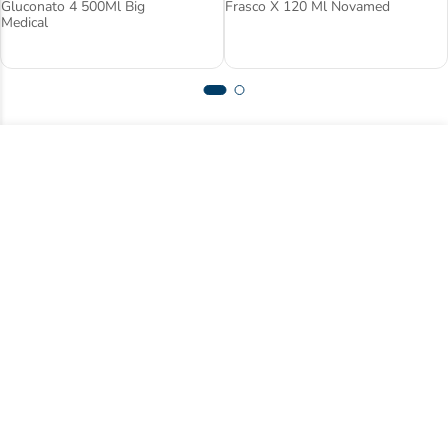
Gluconato 4 500Ml Big
Frasco X 120 Ml Novamed
Medical
Suscríbase a nuestro newsletter y acceda
a contenido exclusivo.
Registrarse
Acepto
términos y condiciones
Centro de ayuda
Nuestra empresa
Compre con nosotros