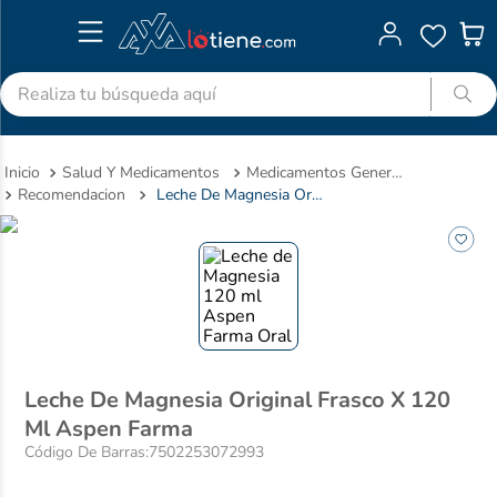
Realiza tu búsqueda aquí
TÉRMINOS MÁS BUSCADOS
Salud Y Medicamentos
Medicamentos Genericos
1
.
advitabs
Recomendacion
Leche De Magnesia Original Frasco X 120 Ml Aspen Farma
2
.
acetaminofen
3
.
colgate
4
.
pedialyte
5
.
shampoo
6
.
dolex
Leche De Magnesia Original Frasco X 120
7
.
clotrimazol
Ml Aspen Farma
8
.
desodorante
Código De Barras
:
7502253072993
9
.
nivea