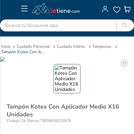
Realiza tu búsqueda aquí
TÉRMINOS MÁS BUSCADOS
Cuidado Personal
Cuidado Intimo
Tampones
1
.
advitabs
Tampón Kotex Con Aplicador Medio X16 Unidades
2
.
cyclofem
3
.
acetaminofen
4
.
colgate
5
.
shampoo
6
.
desodorante
Tampón Kotex Con Aplicador Medio X16
7
.
pedialyte
Unidades
8
.
dolex
Código De Barras
:
7809604025876
9
.
clotrimazol