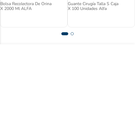
Bolsa Recolectora De Orina
Guante Cirugía Talla S Caja
X 2000 Ml ALFA
X 100 Unidades Alfa
Suscríbase a nuestro newsletter y acceda
a contenido exclusivo.
Registrarse
Acepto
términos y condiciones
Centro de ayuda
Nuestra empresa