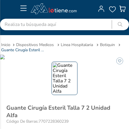
Realiza tu búsqueda aquí
TÉRMINOS MÁS BUSCADOS
Dispositivos Medicos
Linea Hospitalaria
Botiquin
1
.
advitabs
Guante Cirugía Esteril Talla 7 2 Unidad Alfa
2
.
acetaminofen
3
.
colgate
4
.
cyclofem
5
.
shampoo
6
.
pedialyte
7
.
dolex
Guante Cirugía Esteril Talla 7 2 Unidad
Alfa
8
.
desodorante
Código De Barras
:
7707228360239
9
.
clotrimazol