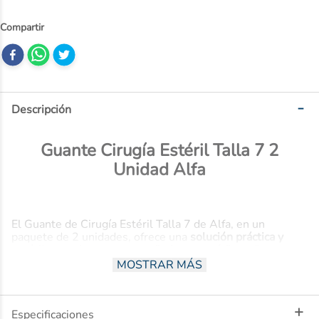
10
.
nivea
Descripción
Guante Cirugía Estéril Talla 7 2
Unidad Alfa
El Guante de Cirugía Estéril Talla 7 de Alfa, en un
paquete de 2 unidades, ofrece una
solución práctica y
estéril para el uso en procedimientos médicos
. Estos
guantes de látex garantizan una
barrera protectora
MOSTRAR MÁS
confiable
y un buen nivel de sensibilidad, siendo ideales
para la manipulación de instrumental o para realizar
intervenciones que requieran higiene.
Especificaciones